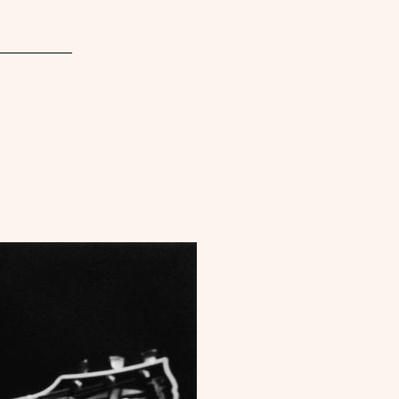
will
fall