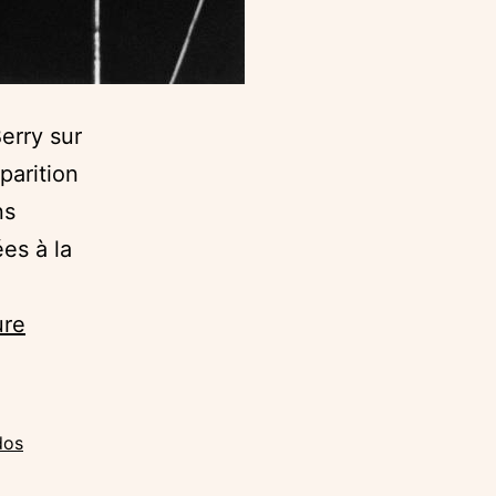
erry sur
parition
ns
es à la
Hey,
ure
Chuck
!
dos