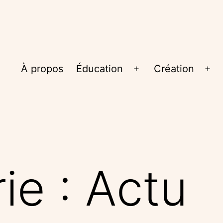
À propos
Éducation
Création
Ouvrir
Ouv
le
le
menu
me
ie :
Actu