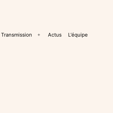
Transmission
Actus
L’équipe
rir
Ouvrir
le
nu
menu