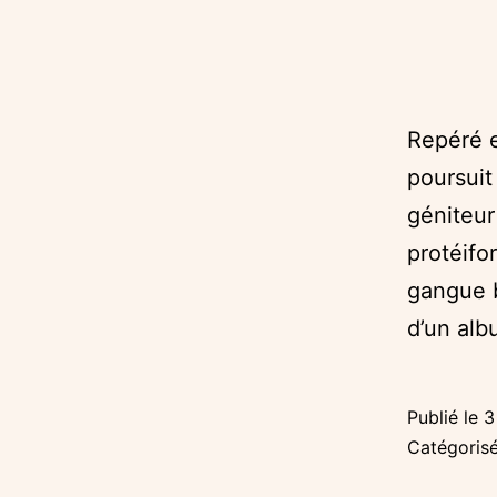
Repéré e
poursuit
géniteur
protéifor
gangue b
d’un alb
Publié le
3
Catégori