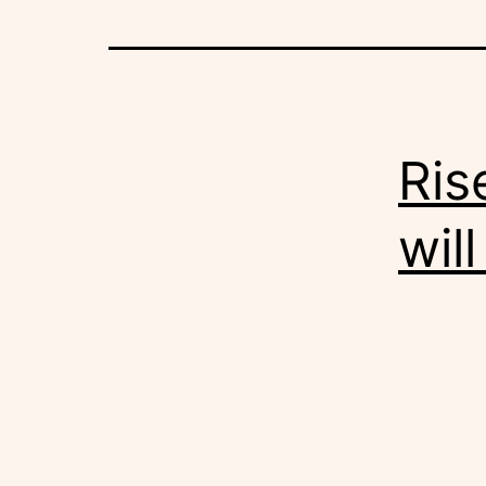
Ris
will