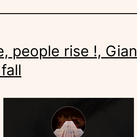
e, people rise !, Gia
 fall