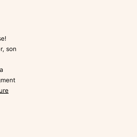
se!
r, son
la
agment
Rise,
ture
people
rise
!,
Giants