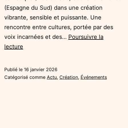
(Espagne du Sud) dans une création
vibrante, sensible et puissante. Une
rencontre entre cultures, portée par des
voix incarnées et des…
Poursuivre la
Zebrock
lecture
au
Lieu
Publié le
16 janvier 2026
Tranquille
Catégorisé comme
Actu
,
Création
,
Événements
:
INCARNAT