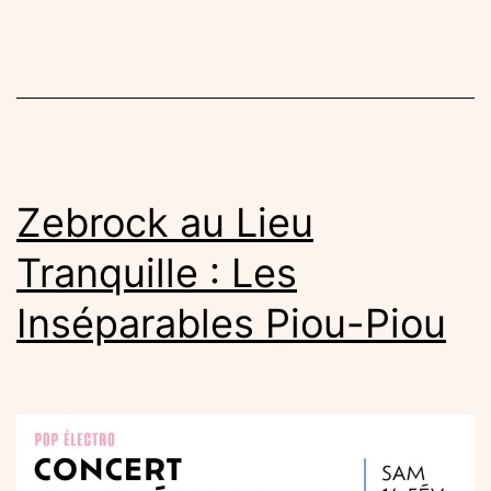
ly
at
au
Ca
Sa
le
Zebrock au Lieu
31
Tranquille : Les
ma
Inséparables Piou-Piou
20