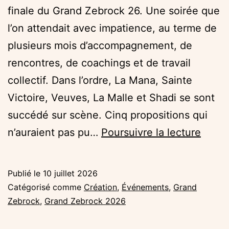
finale du Grand Zebrock 26. Une soirée que
l’on attendait avec impatience, au terme de
plusieurs mois d’accompagnement, de
rencontres, de coachings et de travail
collectif. Dans l’ordre, La Mana, Sainte
Victoire, Veuves, La Malle et Shadi se sont
succédé sur scène. Cinq propositions qui
Retou
n’auraient pas pu…
Poursuivre la lecture
sur
la
Publié le
10 juillet 2026
Final
Catégorisé comme
Création
,
Événements
,
Grand
du
Zebrock
,
Grand Zebrock 2026
Gran