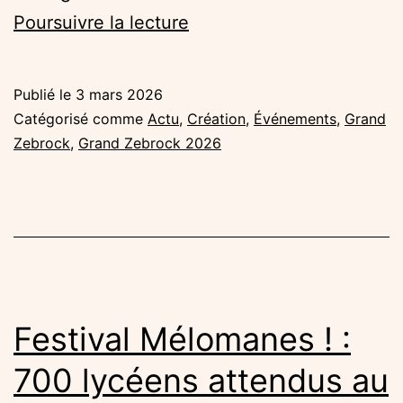
Les
Poursuivre la lecture
concerts
de
Publié le
3 mars 2026
sélection
Catégorisé comme
Actu
,
Création
,
Événements
,
Grand
du
Zebrock
,
Grand Zebrock 2026
Grand
Zebrock
2026
Festival Mélomanes ! :
700 lycéens attendus au