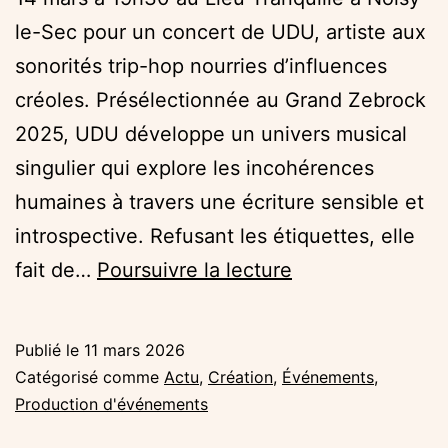
le-Sec pour un concert de UDU, artiste aux
sonorités trip-hop nourries d’influences
créoles. Présélectionnée au Grand Zebrock
2025, UDU développe un univers musical
singulier qui explore les incohérences
humaines à travers une écriture sensible et
introspective. Refusant les étiquettes, elle
Zebrock
fait de…
Poursuivre la lecture
au
Lieu
Publié le
11 mars 2026
Tranquille
Catégorisé comme
Actu
,
Création
,
Événements
,
:
Production d'événements
UDU