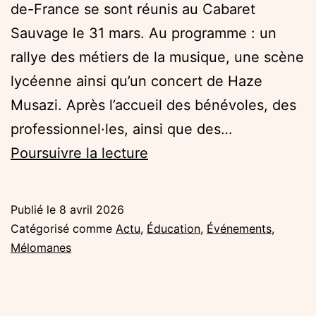
de-France se sont réunis au Cabaret
Sauvage le 31 mars. Au programme : un
rallye des métiers de la musique, une scène
lycéenne ainsi qu’un concert de Haze
Musazi. Après l’accueil des bénévoles, des
professionnel·les, ainsi que des…
Retour
Poursuivre la lecture
sur
l’édition
Publié le
8 avril 2026
2026
Catégorisé comme
Actu
,
Éducation
,
Événements
,
du
Mélomanes
Festival
Mélomanes