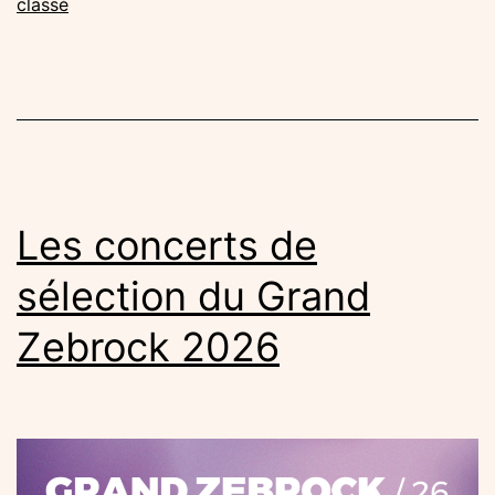
:
classé
Les
Insépar
Piou-
Piou
Les concerts de
sélection du Grand
Zebrock 2026