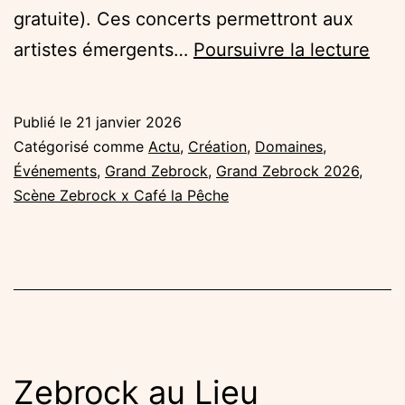
gratuite). Ces concerts permettront aux
Les
artistes émergents…
Poursuivre la lecture
con
de
Publié le
21 janvier 2026
séle
Catégorisé comme
Actu
,
Création
,
Domaines
,
du
Événements
,
Grand Zebrock
,
Grand Zebrock 2026
,
Scène Zebrock x Café la Pêche
Gra
Zeb
202
Zebrock au Lieu