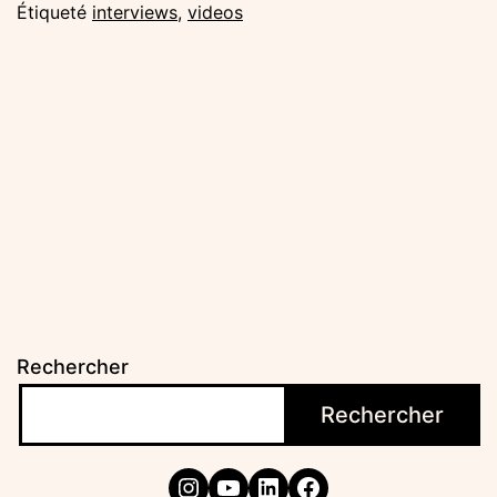
Pape
Étiqueté
interviews
,
videos
Rechercher
Rechercher
Instagram
YouTube
LinkedIn
Facebook