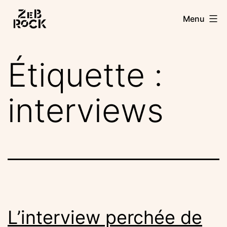
Aller
Zebrock
Menu
au
contenu
Étiquette :
interviews
L’interview perchée de