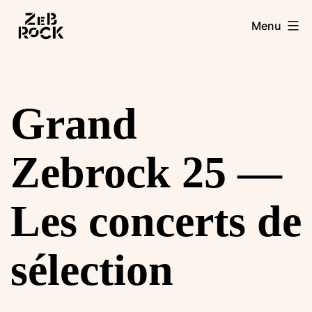
Aller
Zebrock
Menu
au
contenu
Grand
Zebrock 25 —
Les concerts de
sélection