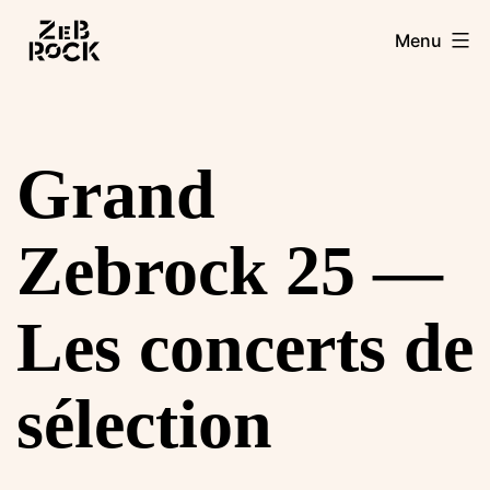
Aller
Zebrock
Menu
au
contenu
Grand
Zebrock 25 —
Les concerts de
sélection