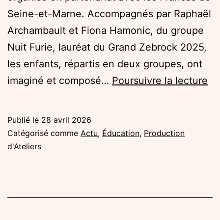
Seine-et-Marne. Accompagnés par Raphaël
Archambault et Fiona Hamonic, du groupe
Nuit Furie, lauréat du Grand Zebrock 2025,
les enfants, répartis en deux groupes, ont
Qu
imaginé et composé…
Poursuivre la lecture
le
en
Publié le
28 avril 2026
so
Catégorisé comme
Actu
,
Éducation
,
Production
de
d'Ateliers
ro
!