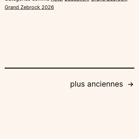
les
Grand Zebrock 2026
artistes
en
coachi
avant
la
finale
Navigation
plus anciennes
des
articles