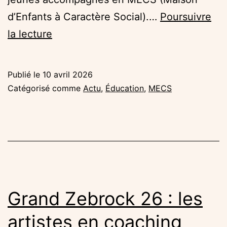
d’Enfants à Caractère Social).…
Poursuivre
Les
la lecture
projets
en
Publié le
10 avril 2026
cours
Catégorisé comme
Actu
,
Éducation
,
MECS
en
MECS
avec
l’AEPC
Concorde:
créer,
Grand Zebrock 26 : les
expérimenter,
artistes en coaching
partager