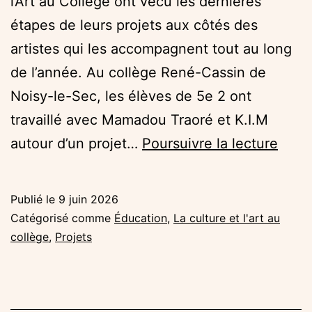
l’Art au Collège ont vécu les dernières
étapes de leurs projets aux côtés des
artistes qui les accompagnent tout au long
de l’année. Au collège René-Cassin de
Noisy-le-Sec, les élèves de 5e 2 ont
travaillé avec Mamadou Traoré et K.I.M
La
autour d’un projet…
Poursuivre la lecture
Cultu
et
Publié le
9 juin 2026
l’Art
Catégorisé comme
Éducation
,
La culture et l'art au
au
collège
,
Projets
Coll
:
une