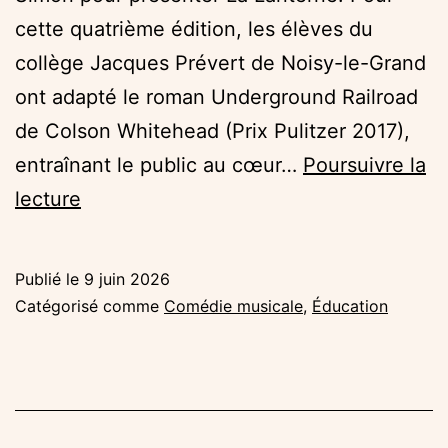
cette quatrième édition, les élèves du
collège Jacques Prévert de Noisy-le-Grand
ont adapté le roman Underground Railroad
de Colson Whitehead (Prix Pulitzer 2017),
entraînant le public au cœur…
Poursuivre la
La
lecture
représentation
de
Publié le
9 juin 2026
La
Catégorisé comme
Comédie musicale
,
Éducation
Lanterne
à
l’Espace
Michel