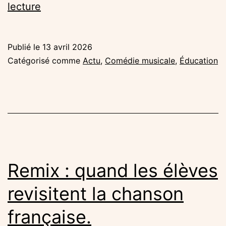
La
lecture
Lanterne
prend
Publié le
13 avril 2026
vie
Catégorisé comme
Actu
,
Comédie musicale
,
Éducation
au
collège
Jacques
Prévert
Remix : quand les élèves
revisitent la chanson
française.