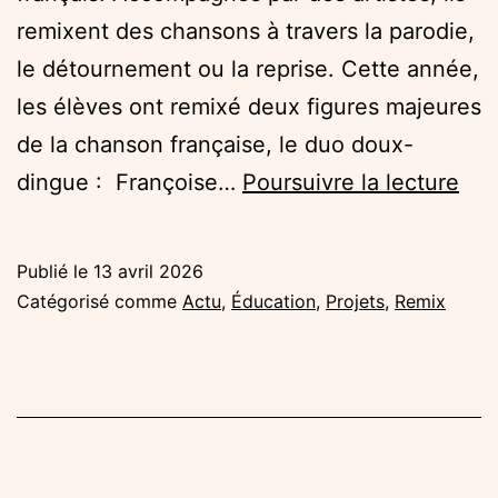
remixent des chansons à travers la parodie,
le détournement ou la reprise. Cette année,
les élèves ont remixé deux figures majeures
de la chanson française, le duo doux-
Rem
dingue : Françoise…
Poursuivre la lecture
qua
les
Publié le
13 avril 2026
élè
Catégorisé comme
Actu
,
Éducation
,
Projets
,
Remix
revi
la
cha
fra