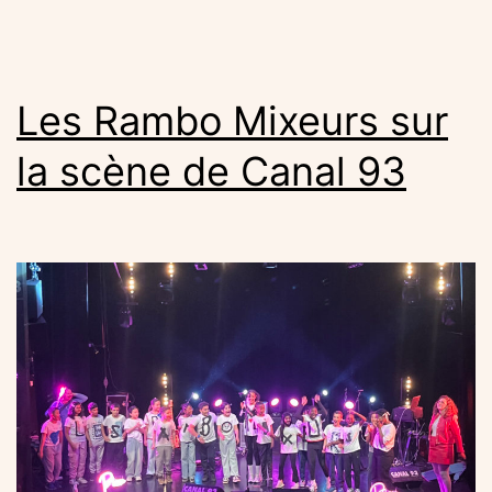
fin
d’an
sous
Les Rambo Mixeurs sur
le
la scène de Canal 93
sign
de
la
créat