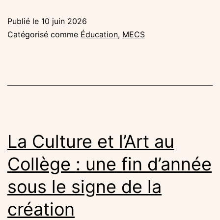
à
Publié le
10 juin 2026
la
Catégorisé comme
Éducation
,
MECS
réalisation
d’un
clip
vidéo
:
des
La Culture et l’Art au
projets
Collège : une fin d’année
qui
sous le signe de la
se
poursuivent
création
en