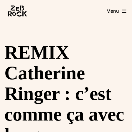
Aller
Zebrock
Menu
au
contenu
REMIX
Catherine
Ringer : c’est
comme ça avec