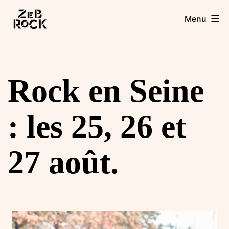
Aller
Zebrock
Menu
au
contenu
Rock en Seine
: les 25, 26 et
27 août.