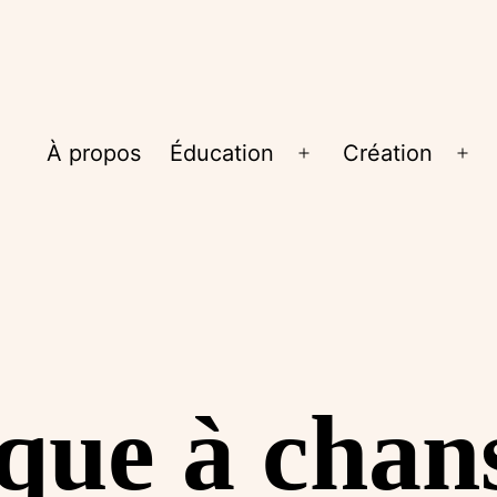
À propos
Éducation
Création
Ouvrir
Ouv
le
le
menu
me
que à chan