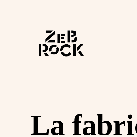
Aller
au
contenu
Zebrock
La fabri