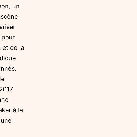
son, un
n scène
ariser
i pour
 et de la
udique.
onnés.
le
 2017
anc
aker à la
 une