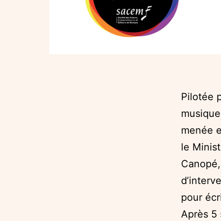
Pilotée 
musique 
menée en
le Minis
Canopé,
d’interv
pour écr
Après 5 