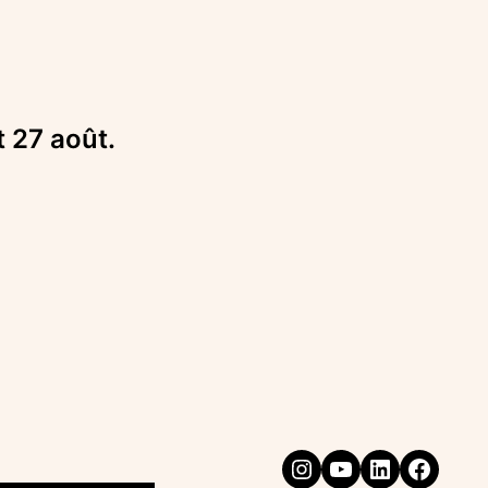
t 27 août.
Instagram
YouTube
LinkedIn
Faceb