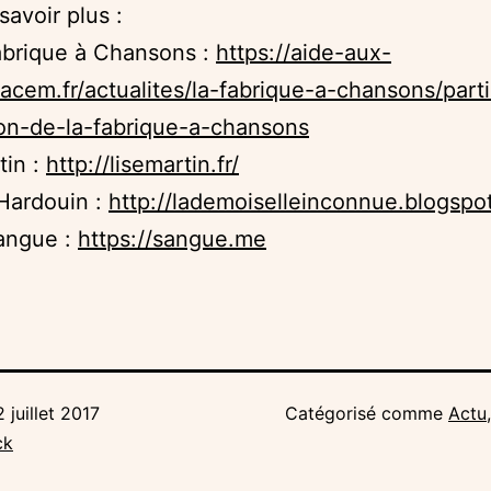
savoir plus :
abrique à Chansons :
https://aide-aux-
sacem.fr/actualites/la-fabrique-a-chansons/part
on-de-la-fabrique-a-chansons
tin :
http://lisemartin.fr/
Hardouin :
http://lademoiselleinconnue.blogspot
Sangue :
https://sangue.me
2 juillet 2017
Catégorisé comme
Actu
ck