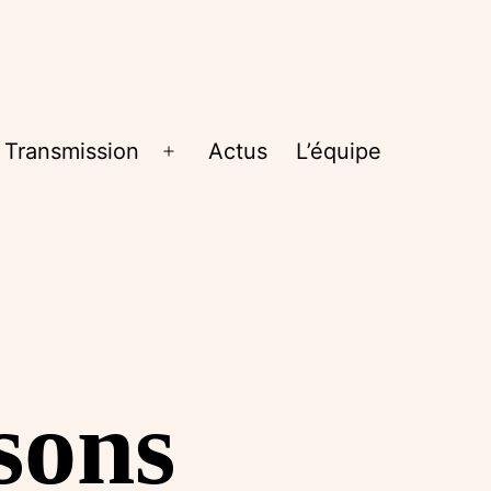
Transmission
Actus
L’équipe
rir
Ouvrir
le
nu
menu
sons