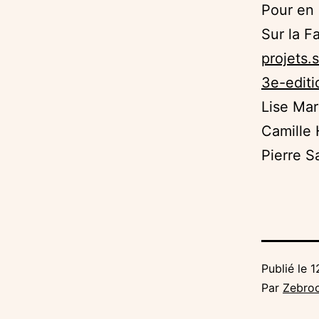
Pour en 
Sur la F
projets.
3e-editi
Lise Mar
Camille 
Pierre 
Publié le
1
Par
Zebro