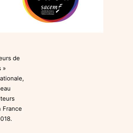
teurs de
s »
ationale,
seau
teurs
n France
2018.