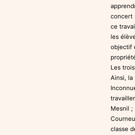
apprendr
concert 
ce trava
les élèv
objectif
propriét
Les troi
Ainsi, l
Inconnue
travaill
Mesnil ;
Courneuv
classe d