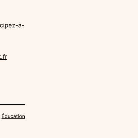
icipez-a-
.fr
,
Éducation