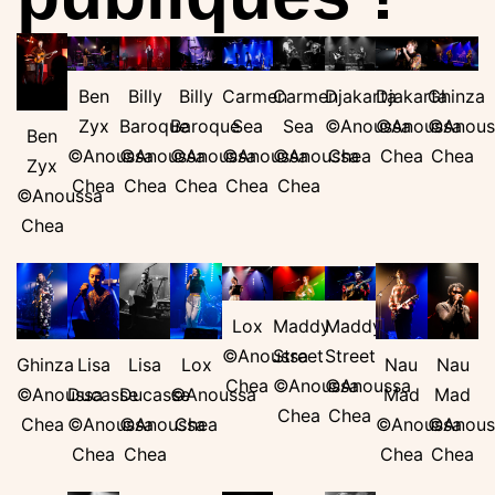
Carmen
Ben
Billy
Billy
Carmen
Djakarta
Djakarta
Ghinza
Sea
Zyx
Baroque
Baroque
Sea
©Anoussa
©Anoussa
©Anous
Ben
©Anoussa
©Anoussa
©Anoussa
©Anoussa
©Anoussa
Chea
Chea
Chea
Zyx
Chea
Chea
Chea
Chea
Chea
©Anoussa
Chea
Lox
Maddy
Maddy
©Anoussa
Street
Street
Ghinza
Lisa
Lisa
Lox
Nau
Nau
Chea
©Anoussa
©Anoussa
©Anoussa
Ducasse
Ducasse
©Anoussa
Mad
Mad
Chea
Chea
Chea
©Anoussa
©Anoussa
Chea
©Anoussa
©Anous
Chea
Chea
Chea
Chea