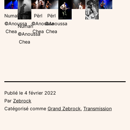
Numah
Përl
Përl
©Anoussa
©Anoussa
©Anoussa
Numah
Chea
Chea
Chea
©Anoussa
Chea
Publié le
4 février 2022
Par
Zebrock
Catégorisé comme
Grand Zebrock
,
Transmission