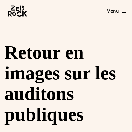
Aller
Zebrock
Menu
au
contenu
Retour en
images sur les
auditons
publiques