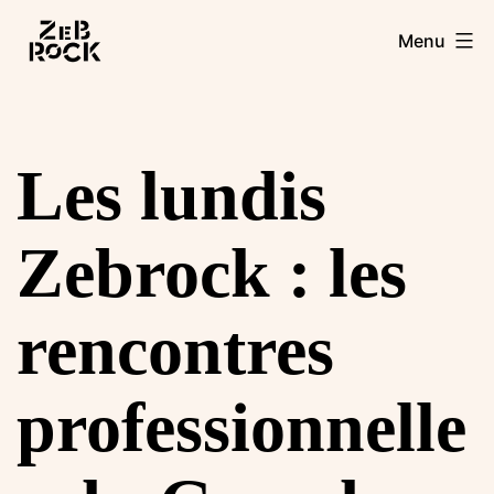
Aller
Zebrock
Menu
au
contenu
Les lundis
Zebrock : les
rencontres
professionnelle