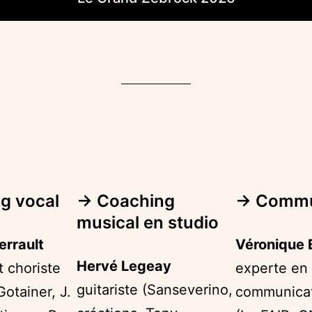
g vocal
→
Coaching
→ Commu
musical en studio
errault
Véronique 
Hervé Legeay
 choriste
experte en 
guitariste (Sanseverino,
Gotainer, J.
communicat