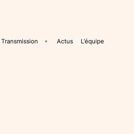
Transmission
Actus
L’équipe
rir
Ouvrir
le
nu
menu