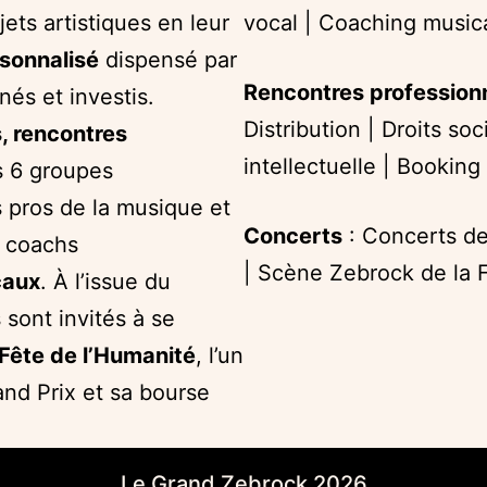
jets artistiques en leur
vocal | Coaching music
onnalisé
dispensé par
Rencontres profession
nés et investis.
Distribution | Droits so
, rencontres
intellectuelle | Bookin
s 6 groupes
 pros de la musique et
Concerts
: Concerts de
8 coachs
| Scène Zebrock de la 
caux
. À l’issue du
s sont invités à se
Fête de l’Humanité
, l’un
and Prix et sa bourse
Le Grand Zebrock 2026