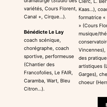
dramaturge (Studio des
Clerc, L. Ber
variétés, Cours Florent,
Kaas…), coac
Canal +, Cirque…).
formatrice « 
» (Cours Flo
Bénédicte Le Lay
musique/thé
coach scénique,
conservatoir
chorégraphe, coach
Vincennes), 
sportive, performeuse
des pratique
(Chantier des
artistiques 
Francofolies, Le FAIR,
Garges), che
Caramba, Wart, Bleu
choeur (Her
Citron…).