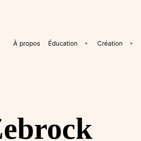
À propos
Éducation
Création
Ouvrir
Ouv
le
le
menu
me
ebrock