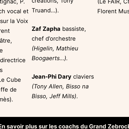
créations, Tony
tignac, P.
(Le FAIR, 
Truand…).
h vocal et
Florent Mu
sur la Voix
Zaf Zapha
bassiste,
rent
chef d’orchestre
âtre,
(Higelin, Mathieu
e
Boogaerts…).
directrice
s
Jean-Phi Dary
claviers
(Le Cube
(Tony Allen, Bisso na
ffe de
Bisso, Jeff Mills)
.
mès).
En savoir plus sur les coachs du Grand Zebroc