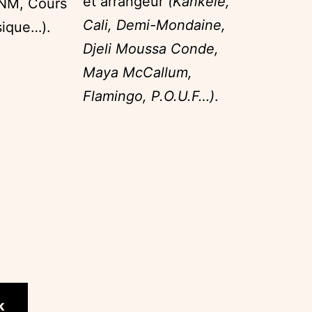
et arrangeur
(Kankélé,
CNM, Cours
Cali, Demi-Mondaine,
sique…).
Djeli Moussa Conde,
Maya McCallum,
Flamingo, P.O.U.F…)
.
k