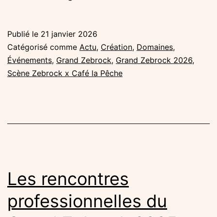
con
de
Publié le
21 janvier 2026
séle
Catégorisé comme
Actu
,
Création
,
Domaines
,
du
Événements
,
Grand Zebrock
,
Grand Zebrock 2026
,
Scène Zebrock x Café la Pêche
Gra
Zeb
202
Les rencontres
professionnelles du