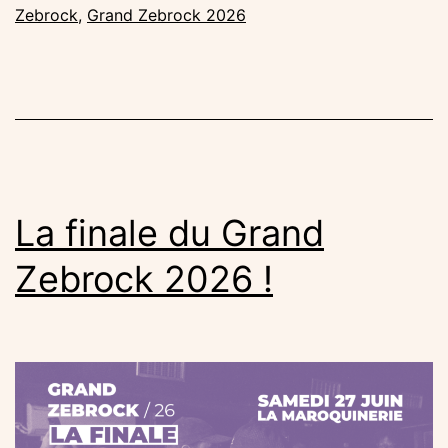
du
Zebrock
,
Grand Zebrock 2026
Gran
Zebro
/
26
La finale du Grand
Zebrock 2026 !