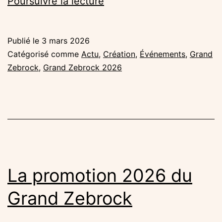
Les
Poursuivre la lecture
concerts
de
Publié le
3 mars 2026
sélection
Catégorisé comme
Actu
,
Création
,
Événements
,
Grand
du
Zebrock
,
Grand Zebrock 2026
Grand
Zebrock
2026
La promotion 2026 du
Grand Zebrock