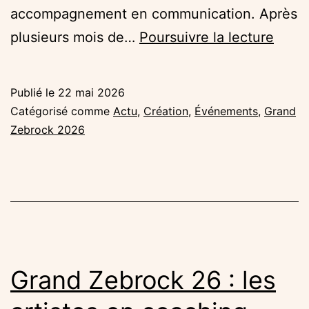
accompagnement en communication. Après
La
plusieurs mois de…
Poursuivre la lecture
finale
du
Publié le
22 mai 2026
Gran
Catégorisé comme
Actu
,
Création
,
Événements
,
Grand
Zebr
Zebrock 2026
2026
!
Grand Zebrock 26 : les