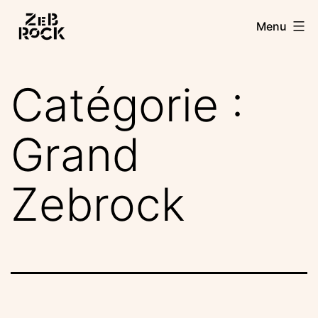
Aller
Zebrock
Menu
au
contenu
Catégorie :
Grand
Zebrock