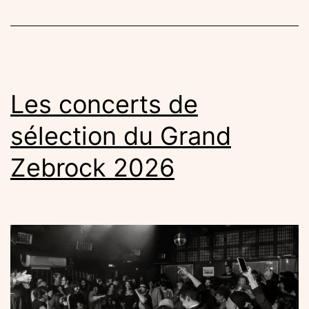
dans
les
coulisses
juridiques
de
Les concerts de
la
sélection du Grand
musique
Zebrock 2026