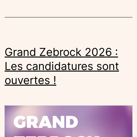
2025
se
terminent
tout
juste !
Grand Zebrock 2026 :
Les candidatures sont
ouvertes !