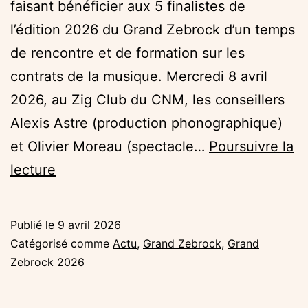
faisant bénéficier aux 5 finalistes de
l’édition 2026 du Grand Zebrock d’un temps
de rencontre et de formation sur les
contrats de la musique. Mercredi 8 avril
2026, au Zig Club du CNM, les conseillers
Alexis Astre (production phonographique)
et Olivier Moreau (spectacle…
Poursuivre la
Grand
lecture
Zebrock
x
Publié le
9 avril 2026
CNM
Catégorisé comme
Actu
,
Grand Zebrock
,
Grand
:
Zebrock 2026
plonger