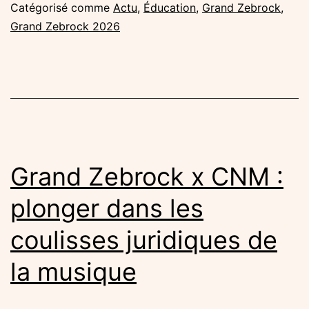
:
Catégorisé comme
Actu
,
Éducation
,
Grand Zebrock
,
les
Grand Zebrock 2026
artistes
en
coachi
avant
la
finale
Grand Zebrock x CNM :
plonger dans les
coulisses juridiques de
la musique