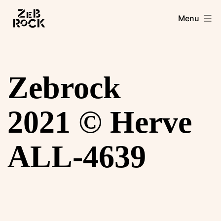
Aller
Zebrock
Menu
au
contenu
Zebrock
2021 © Herve
ALL-4639