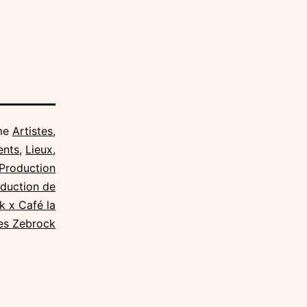
me
Artistes
,
ents
,
Lieux
,
Production
duction de
 x Café la
es Zebrock