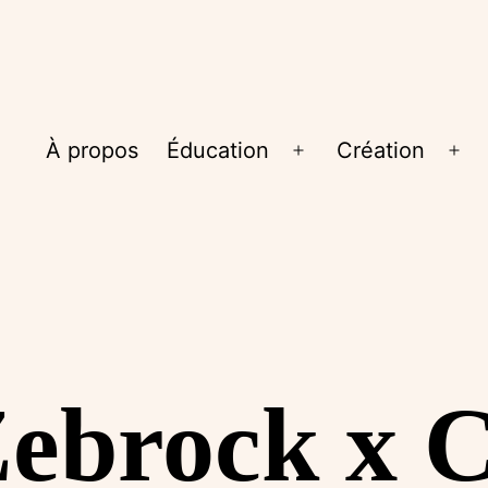
À propos
Éducation
Création
Ouvrir
Ouv
le
le
menu
me
Zebrock x 