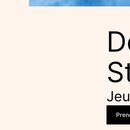
D
S
Jeu
Pren