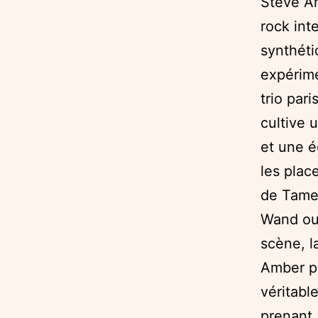
Steve A
rock int
synthéti
expérime
trio pari
cultive 
et une é
les plac
de Tame
Wand ou
scène, l
Amber pr
véritabl
prenant.