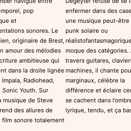
mber navigue entre
Degeyter refuse de se l
emporel, pop
enfermer dans des cas
que et
une musique peut-être 
ntations sonores. Le
punk solaire ou
sien, originaire de Brest,
réalistofantasmagorique,
un amour des mélodies
moque des catégories.
criture ambitieuse qui
travers guitares, clavier
ent dans la droite lignée
machines, il chante pou
 Impala, Radiohead,
marginaux, célèbre la
 Sonic Youth. Sur
différence et éclaire ce
a musique de Steve
se cachent dans l’ombre
end des allures de
lyrique, tendu, et ça b
e film sonore totalement