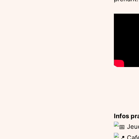
Infos pr
Jeud
Café