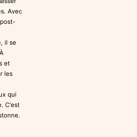
aisser
es. Avec
post-
 il se
 À
s et
r les
ux qui
. C’est
astonne.