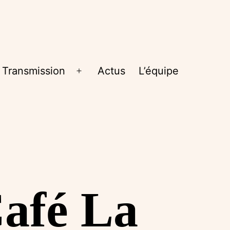
Transmission
Actus
L’équipe
rir
Ouvrir
le
nu
menu
Café La