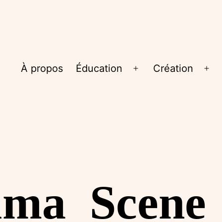
À propos
Éducation
Création
Ouvrir
Ouv
le
le
menu
me
uma_Scene