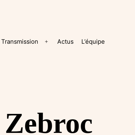
Transmission
Actus
L’équipe
rir
Ouvrir
le
nu
menu
_Zebroc