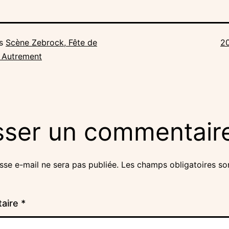
Ta
ns
Scène Zebrock, Fête de
2
or
é Autrement
sser un commentair
sse e-mail ne sera pas publiée.
Les champs obligatoires so
aire
*