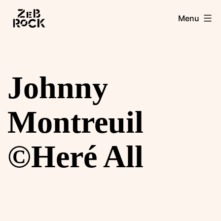
Aller
Zebrock
Menu
au
contenu
Johnny
Montreuil
©Heré All