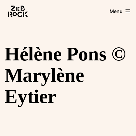
Aller
Zebrock
Menu
au
contenu
Hélène Pons ©
Marylène
Eytier