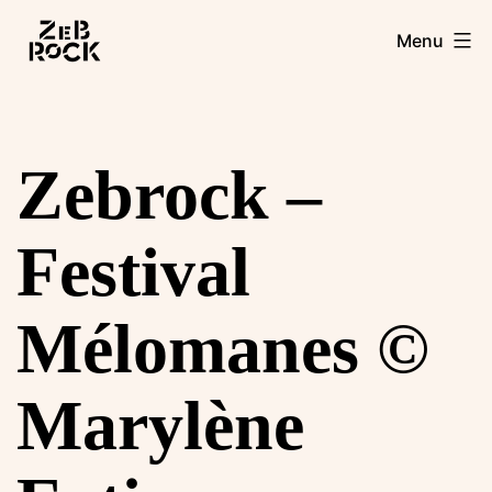
Aller
Zebrock
Menu
au
contenu
Zebrock –
Festival
Mélomanes ©
Marylène