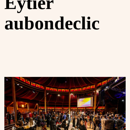
Eytier
aubondeclic