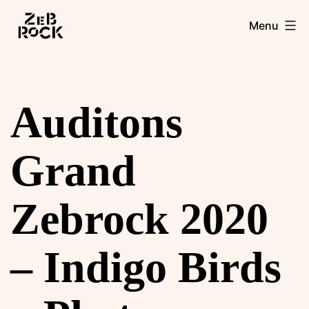
Aller
Zebrock
Menu
au
contenu
Auditons
Grand
Zebrock 2020
– Indigo Birds