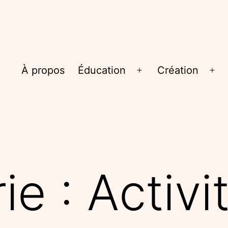
À propos
Éducation
Création
Ouvrir
Ouv
le
le
menu
me
ie :
Activi