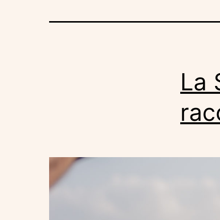
La 
rac