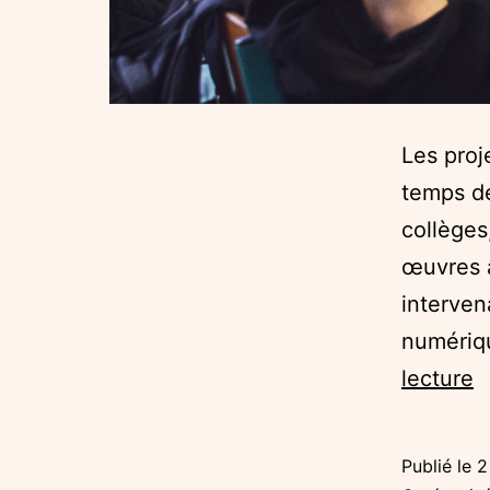
Les proj
temps de
collèges
œuvres a
interven
numériqu
U
lecture
r
a
Publié le
2
p