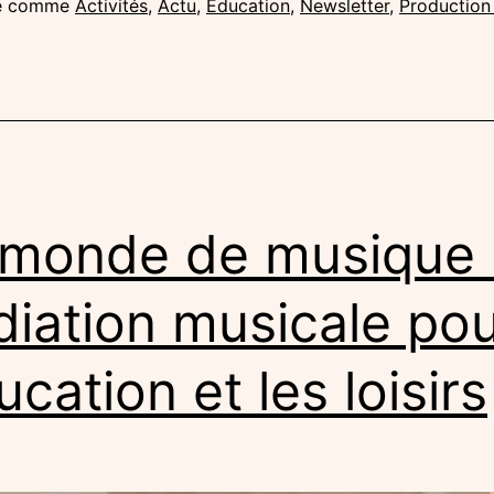
sé comme
Activités
,
Actu
,
Éducation
,
Newsletter
,
Production 
ebrock
monde de musique :
iation musicale po
ucation et les loisirs