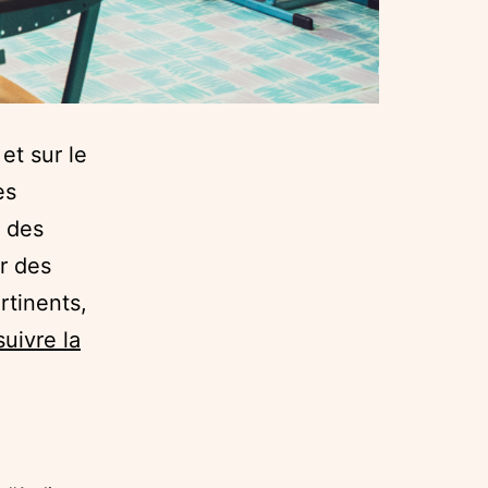
et sur le
es
r des
r des
rtinents,
uivre la