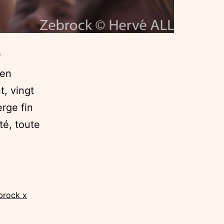
r
 en
, vingt
rge fin
té, toute
La
Scène
Zebrock,
raconte
brock x