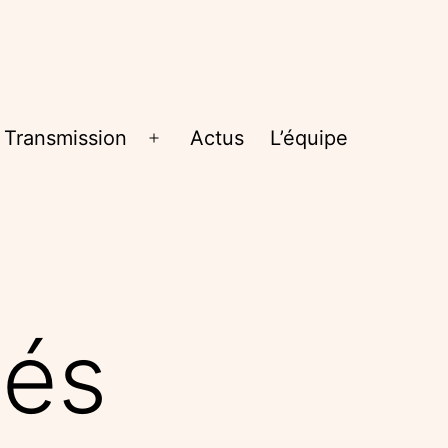
Transmission
Actus
L’équipe
rir
Ouvrir
le
nu
menu
tés