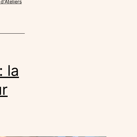
d'Ateliers
 la
ur