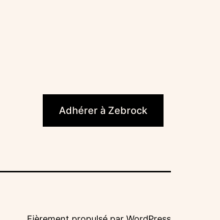
ook
Adhérer à Zebrock
Fièrement propulsé par
WordPress