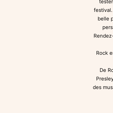
teste
festiva
belle 
pers
Rendez-v
Rock en
De Ro
Presley
des musi