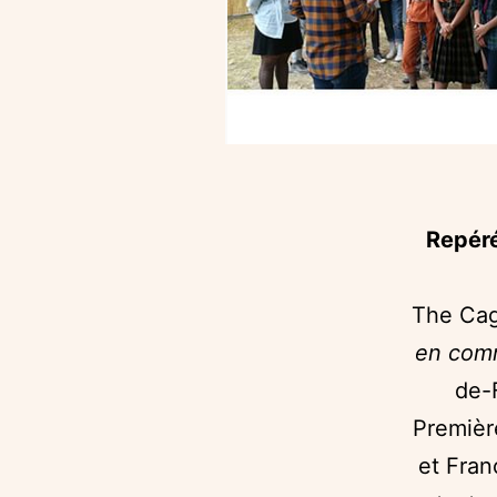
Repér
The Cag
en co
de-
Premièr
et Fran