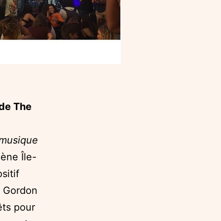
 de The
 musique
ène Île-
itif
c Gordon
êts pour