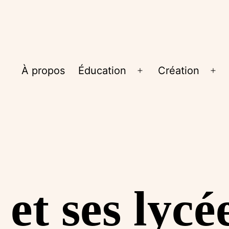
À propos
Éducation
Création
Ouvrir
Ouv
le
le
menu
me
et ses lycé