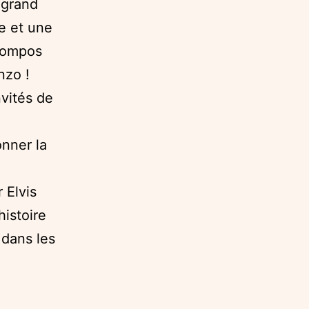
 grand
e et une
 compos
nzo !
nvités de
onner la
 Elvis
histoire
 dans les