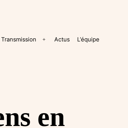
Transmission
Actus
L’équipe
rir
Ouvrir
le
nu
menu
ens en