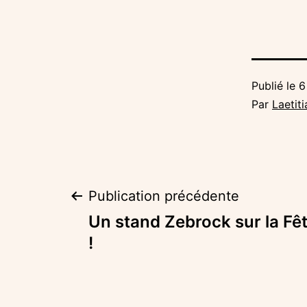
Publié le
6
Par
Laetiti
Navigation
Publication précédente
Un stand Zebrock sur la Fê
de
!
l’article