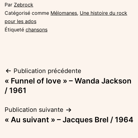
Par
Zebrock
Catégorisé comme
Mélomanes
,
Une histoire du rock
pour les ados
Étiqueté
chansons
Navigation
Publication précédente
« Funnel of love » – Wanda Jackson
de
/ 1961
l’article
Publication suivante
« Au suivant » – Jacques Brel / 1964