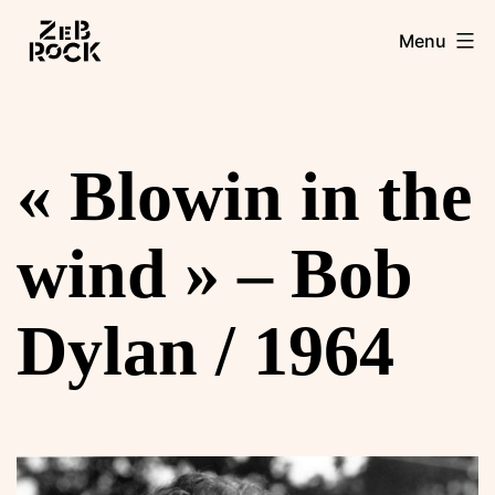
Aller
Zebrock
Menu
au
contenu
« Blowin in the
wind » – Bob
Dylan / 1964