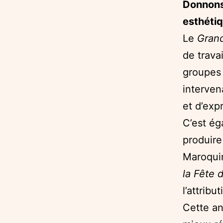
Donnons
esthétiq
Le
Gran
de travai
groupes 
interven
et d’exp
C’est ég
produire
Maroquin
la Fête 
l’attrib
Cette an