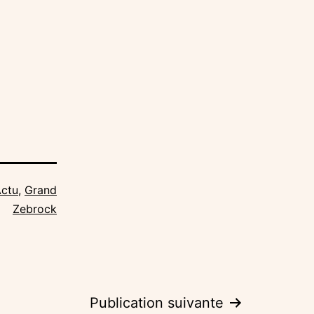
ctu
,
Grand
Zebrock
Publication suivante