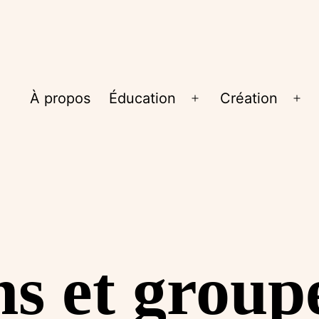
À propos
Éducation
Création
Ouvrir
Ouv
le
le
menu
me
s et groupe