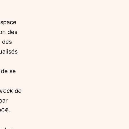
espace
ion des
r des
ualisés
 de se
rock de
par
00€.