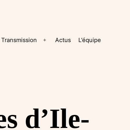
Transmission
Actus
L’équipe
rir
Ouvrir
le
nu
menu
s d’Ile-