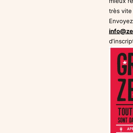
mieux ré
très vite 
Envoyez
info@ze
d’inscri