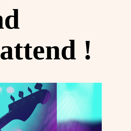
nd
attend !