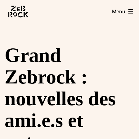
Aller
Zebrock
Menu
au
contenu
Grand
Zebrock :
nouvelles des
ami.e.s et