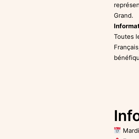
représen
Grand.
Informat
Toutes l
Français
bénéfiq
Inf
Mardi