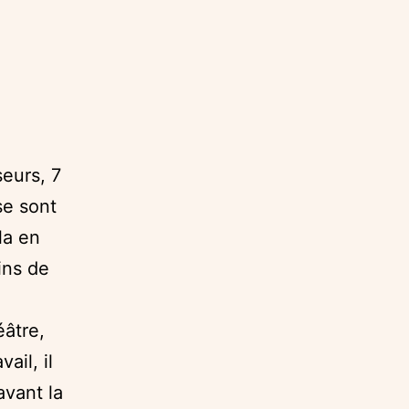
seurs, 7
se sont
la en
ins de
éâtre,
ail, il
avant la