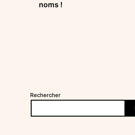
de
noms !
l’article
Rechercher