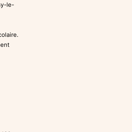
sy-le-
olaire.
ment