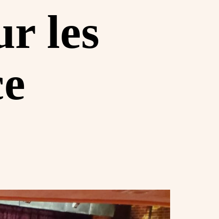
ur les
ce