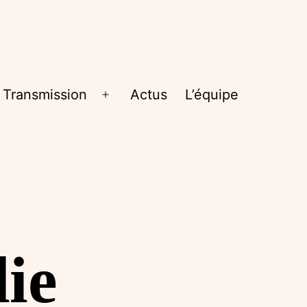
Transmission
Actus
L’équipe
rir
Ouvrir
le
nu
menu
ie