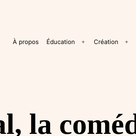
À propos
Éducation
Création
Ouvrir
Ouv
le
le
menu
me
l, la coméd