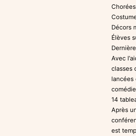
Chorées
Costumes
Décors 
Élèves s
Dernière
Avec l’a
classes 
lancées 
comédie 
14 table
Après un
conféren
est temp