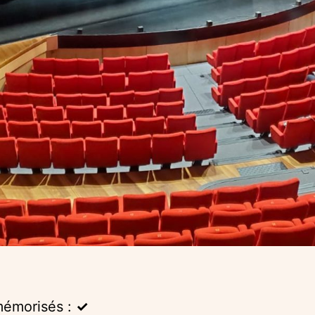
mémorisés :
✓