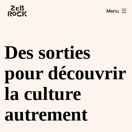
Aller
Zebrock
Menu
au
contenu
Des sorties
pour découvrir
la culture
autrement