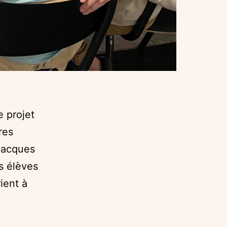
e projet
res
 Jacques
s élèves
ient à