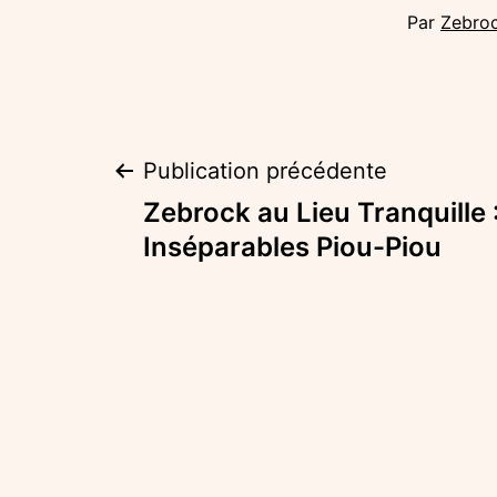
Par
Zebro
Navigation
Publication précédente
Zebrock au Lieu Tranquille 
de
Inséparables Piou-Piou
l’article