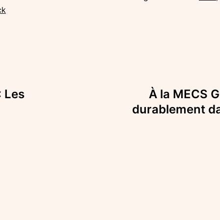
ck
: Les
À la MECS Ga
durablement dan