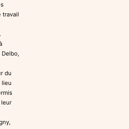
es
 travail
.
à
e Delbo,
r du
 lieu
ermis
 leur
gny,