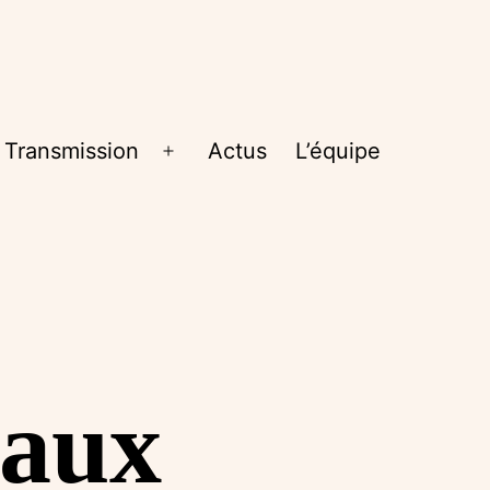
Transmission
Actus
L’équipe
rir
Ouvrir
le
nu
menu
 aux