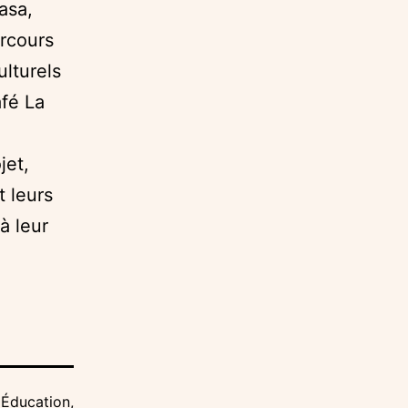
asa,
rcours
ulturels
afé La
jet,
t leurs
 à leur
,
Éducation
,