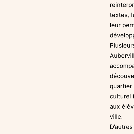
réinterp
textes, 
leur per
développ
Plusieur
Aubervil
accompag
découve
quartier
culturel
aux élève
ville.
D’autres