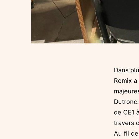
Dans plu
Remix a 
majeures
Dutronc.
de CE1 à
travers 
Au fil d