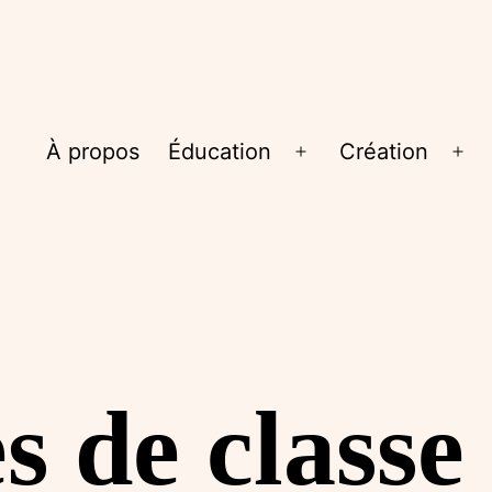
À propos
Éducation
Création
Ouvrir
Ouv
le
le
menu
me
es de classe