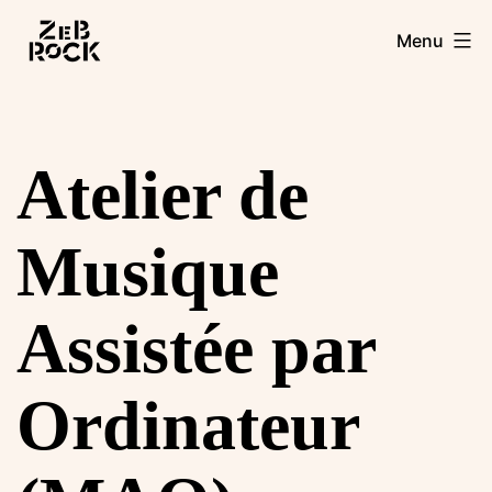
Aller
Zebrock
Menu
au
contenu
Atelier de
Musique
Assistée par
Ordinateur