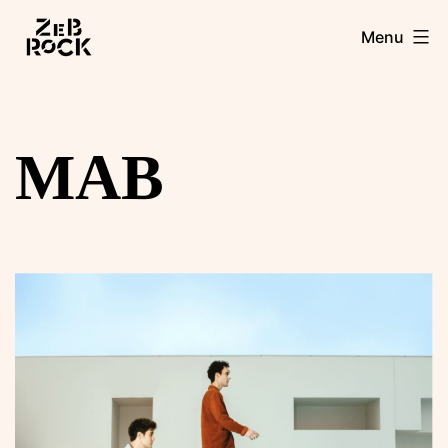
Aller
Zebrock
Menu
au
contenu
MAB