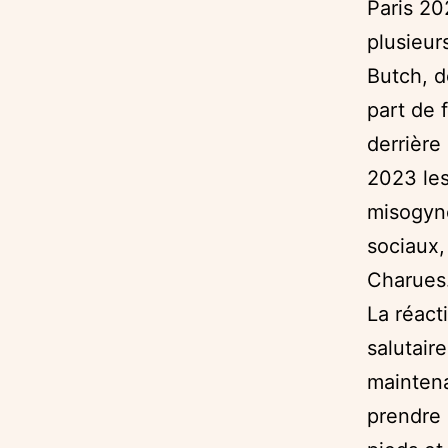
Paris 20
plusieur
Butch, d
part de 
derrière
2023 les
misogyne
sociaux,
Charues
La réact
salutair
maintena
prendre 