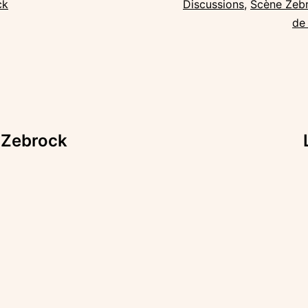
ck
Discussions
,
Scène Zebr
de
 Zebrock