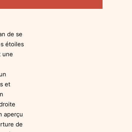
zan de se
s étoiles
t une
 un
s et
on
droite
un aperçu
rture de