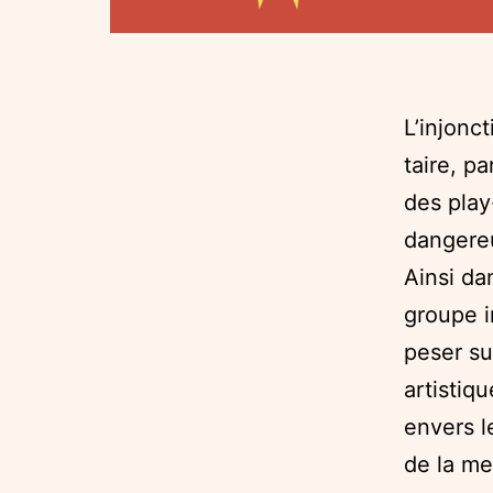
L’injonc
taire, p
des play
dangere
Ainsi da
groupe i
peser su
artistiq
envers l
de la me