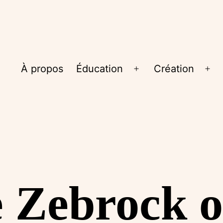
À propos
Éducation
Création
Ouvrir
Ouv
le
le
menu
me
e Zebrock o