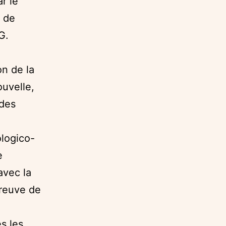
r le
, de
G.
on de la
ouvelle,
 des
ologico-
e
 avec la
preuve de
es les