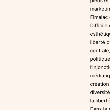
pieds et
marketin
Fimalac 
Difficil
esthétiq
liberté 
centrale
politiqu
l’injonc
médiatiq
création 
diversit
la libert
Dans le 