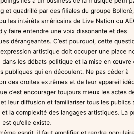
 poings liés à un business de la musique pétri pa
g et quadrillé par des filiales du groupe Bolloré
ou les intérêts américains de Live Nation ou AE
e d’y faire entendre une voix dissonante et des
ues dérangeantes. C’est pourquoi, cette questi
d’expression artistique doit occuper une place n
, dans les débats politique et la mise en œuvre
es publiques qui en découlent. Ne pas céder à
tion des droites extrêmes et de leur appareil idé
ue c’est encourager toujours mieux les actes d
et leur diffusion et familiariser tous les publics
é et la complexité des langages artistiques. La 
é est qu’elle existe.
même esprit, il faut amplifier et rendre populair