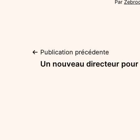
Par
Zebro
Navigation
Publication précédente
Un nouveau directeur pour
de
l’article