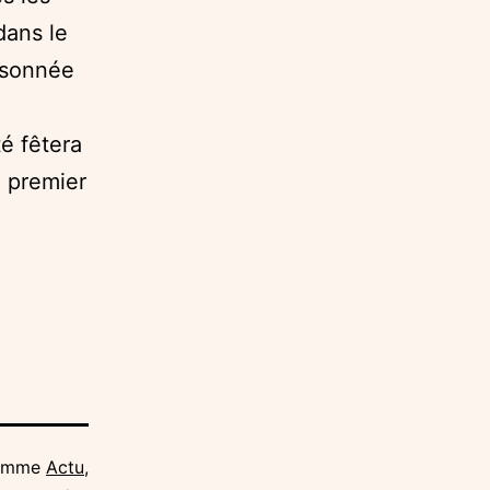
dans le
isonnée
é fêtera
, premier
comme
Actu
,