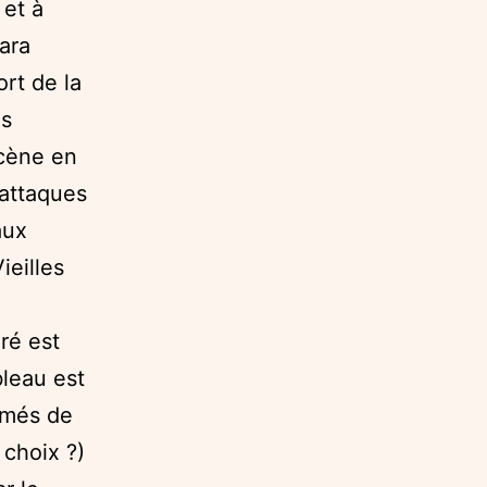
 et à
ara
rt de la
es
scène en
 attaques
aux
ieilles
oré est
bleau est
mmés de
 choix ?)