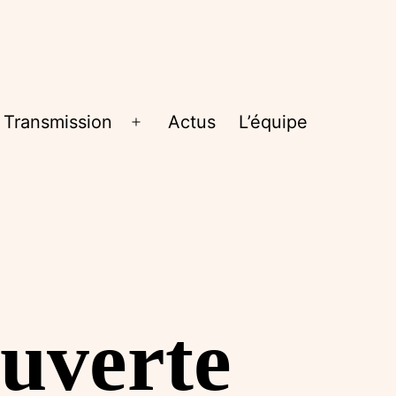
Transmission
Actus
L’équipe
rir
Ouvrir
le
nu
menu
uverte