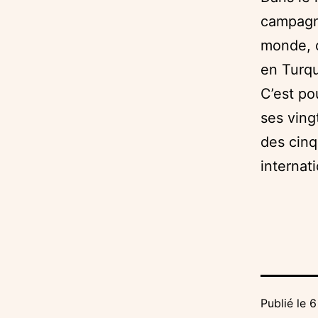
campagne
monde, 
en Turq
C’est po
ses ving
des cinq
internat
Publié le
6